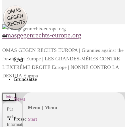
omasgegenrechts-europe.org
OMAS GEGEN RECHTS EUROPA | Grannies against the
far-right in Europe | LES GRANDES-MÈRES CONTRE
News
Start
L'EXTRÊME DROITE Europe | NONNE CONTRO LA
DESTRA Europa
Grundsätze
Info
News
Menü | Menu
Für
mehr
Presse
Start
Informationen