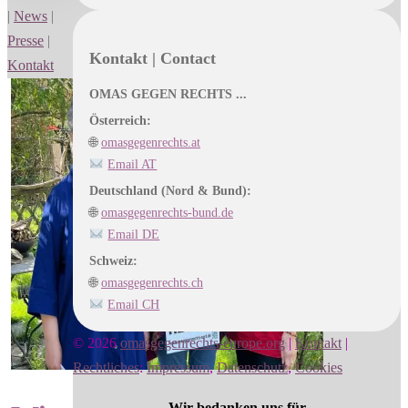
|
News
|
Presse
|
Kontakt | Contact
Kontakt
OMAS GEGEN RECHTS ...
Österreich:
🌐
omasgegenrechts.at
Email AT
Deutschland (Nord & Bund):
🌐
omasgegenrechts-bund.de
Email DE
Schweiz:
🌐
omasgegenrechts.ch
Email CH
© 2026
omasgegenrechts-europe.org
|
Kontakt
|
Rechtliches
:
Impressum
,
Datenschutz
,
Cookies
Wir bedanken uns für