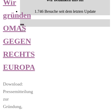
Wir
1.746 Besuche seit dem letzten Update
gründen
OMAS
-->
GEGEN
RECHTS
EUROPA
Download:
Pressemitteilung
zur
Gründung,