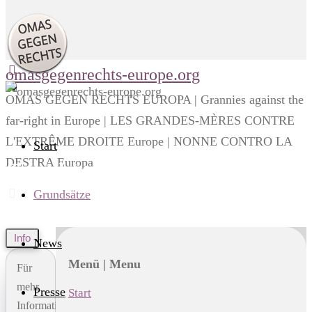
omasgegenrechts-europe.org
OMAS GEGEN RECHTS EUROPA | Grannies against the
far-right in Europe | LES GRANDES-MÈRES CONTRE
L'EXTRÊME DROITE Europe | NONNE CONTRO LA
Start
DESTRA Europa
Grundsätze
Start
Grundsätze
Grundsätze
Info
News
Menü | Menu
Für
mehr
Presse
Start
Informationen