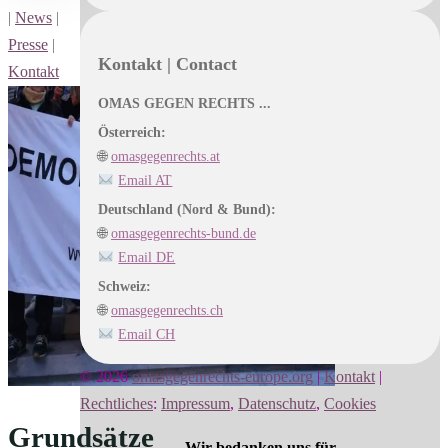
|
News
|
Presse
|
Kontakt | Contact
Kontakt
OMAS GEGEN RECHTS ...
Österreich:
🌐
omasgegenrechts.at
Email AT
Deutschland (Nord & Bund):
🌐
omasgegenrechts-bund.de
Email DE
Schweiz:
🌐
omasgegenrechts.ch
Email CH
© 2026
omasgegenrechts-europe.org
|
Kontakt
|
Rechtliches
:
Impressum
,
Datenschutz
,
Cookies
Grundsätze
Wir bedanken uns für